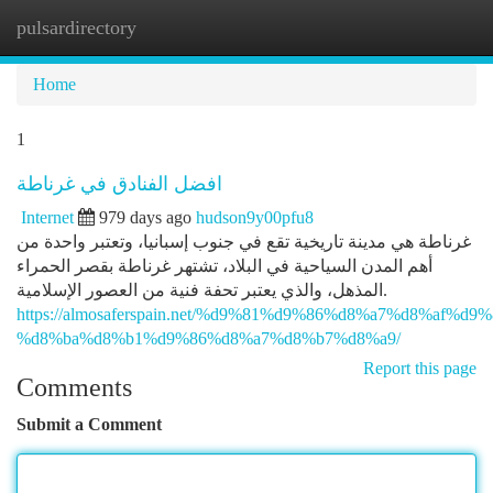
pulsardirectory
Togg
navi
Home
1
افضل الفنادق في غرناطة
Internet
979 days ago
hudson9y00pfu8
غرناطة هي مدينة تاريخية تقع في جنوب إسبانيا، وتعتبر واحدة من
أهم المدن السياحية في البلاد، تشتهر غرناطة بقصر الحمراء
المذهل، والذي يعتبر تحفة فنية من العصور الإسلامية.
https://almosaferspain.net/%d9%81%d9%86%d8%a7%d8%af%d9%
%d8%ba%d8%b1%d9%86%d8%a7%d8%b7%d8%a9/
Report this page
Comments
Submit a Comment