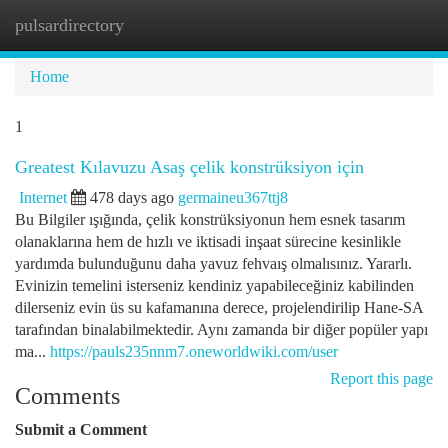
pulsardirectory
Togg
navi
Home
1
Greatest Kılavuzu Asaş çelik konstrüksiyon için
Internet
478 days ago
germaineu367ttj8
Bu Bilgiler ışığında, çelik konstrüksiyonun hem esnek tasarım
olanaklarına hem de hızlı ve iktisadi inşaat sürecine kesinlikle
yardımda bulunduğunu daha yavuz fehvaış olmalısınız. Yararlı.
Evinizin temelini isterseniz kendiniz yapabileceğiniz kabilinden
dilerseniz evin üs su kafamanına derece, projelendirilip Hane-SA
tarafından binalabilmektedir. Aynı zamanda bir diğer popüler yapı
ma...
https://pauls235nnm7.oneworldwiki.com/user
Report this page
Comments
Submit a Comment