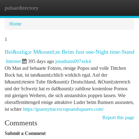
pulsardirectory
Togg
navi
Home
1
Hei&szlig;e M&ouml;se Beim Just one-Night time-Stand
Internet
395 days ago
jonathans097xek4
Ob Man auf behaarte Fotzen, riesige Popos und volle Tittchen
Bock hat, ist tats&auml;chlich wirklich egal. Auf der
h&auml;rtesten Tube file&uuml;r Deutschland, &Ouml;sterreich
und der Schweiz hat es daf&uuml;r zahllose kostenlose Pornos
mit gierigen Weibern, die sich anstandslos poppen lassen. Wie
oberaffentittengeil einige attraktive Luder beim Bumsen ausrasten,
ist schier
https://grannytracescrapsandsquares.com/
Report this page
Comments
Submit a Comment