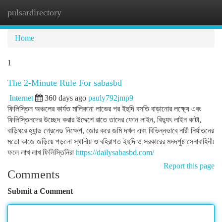
pulsardirectory
Togg
navi
Home
1
The 2-Minute Rule For sabasbd
Internet
360 days ago
pauly792jmp9
ফিলিস্তিন অঞ্চলের কার্যত মালিকানা লাভের পর ইহুদি বসতি বাড়ানোর লক্ষ্যে এবং
ফিলিস্তিনদের উচ্ছেদ করার উদ্দেশে রাতে তাদের ফোন লাইন, বিদ্যুৎ লাইন কাটা,
বাড়িঘরে হ্যান্ড গ্রেনেড নিক্ষেপ, জোর করে জমি দখল এবং বিভিন্নভাবে নারী নির্যাতনের
মতো কাজে জড়িয়ে পড়লো স্থানীয় ও বহিরাগত ইহুদি ও সরকারের মদদপুষ্ট সেনাবাহিনী৷
ফলে লাখ লাখ ফিলিস্তিনিরা
https://dailysabasbd.com/
Report this page
Comments
Submit a Comment