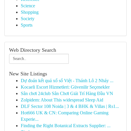
Science
Shopping
Society
Sports
Web Directory Search
New Site Listings
Dự đoán kết quả xổ số Việt - Thánh Lô 2 Nháy ...
Kocaeli Escort Hizmetleri: Güvenilir Seçenekler
Sân chơi 24club Sân Chơi Giải Trí Hàng Đầu VN
Zolpidem: About This widespread Sleep Aid
DLF Sector 108 Noida | 3 & 4 BHK & Villas | Rs1...
Hot666 UK & CN: Comparing Online Gaming
Experie...
Finding the Right Botanical Extracts Supplier: ...