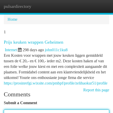
pulsardirectory
Togg
navi
Home
1
Prijs keuken wrappen Geheimen
Internet
298 days ago
john011c1ku8
Een Kosten voor wrappen met jouw keuken liggen gemiddeld
tussen de € 20,- en € 100,- ieder m2. Deze kosten haken af van
een folie welke jouw kiest en met een complexiteit aangaande dit
plaatsen. Formidabel content aan een klantvriendelijkheid en het
uitkomst! Yourie ons enthousiaste jonge firma die service
https://prosinrefgi.wixsite.com/pmbpf/profile/zelihaokur51/profile
Report this page
Comments
Submit a Comment