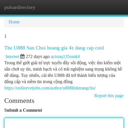
pulsardirectory
Togg
navi
Home
1
The U888 San Choi hoang gia 4z dang cap cool
Internet
272 days ago
actonq135omk6
Trong thế giới giải trí trực tuyến đầy sôi động, việc tìm kiếm một
sân chơi uy tín, minh bạch và có trải nghiệm sang trọng không hề
dễ dàng. Tuy nhiên, cái tên U888 đã trở thành biểu tượng của
đẳng cấp và niềm tin trong cộng đồng
https://onlinevetjobs.com/author/u888linktrangchu/
Report this page
Comments
Submit a Comment