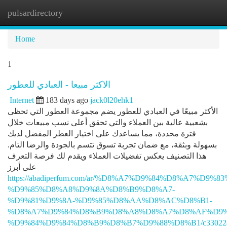
pulsardirectory
Togg
navi
Home
1
الاكثر مبيعا - العبادي للعطور
Internet
183 days ago
jack0l20ehk1
الأكثر مبيعًا في العبادي للعطور يضم مجموعة العطور التي تحظى
بشعبية عالية بين العملاء والتي تحقق أعلى نسب مبيعات خلال
فترة محددة، مما يساعدك على اختيار العطر المفضل لديك
بسهولة وبثقة، مع ضمان تجربة تسوق تتسم بالجودة والرضا التام.
هذا التصنيف يعكس تفضيلات العملاء ويقدم لك فرصة التعرف
على أبرز
https://abadiperfum.com/ar/%D8%A7%D9%84%D8%A7%D9
%D9%85%D8%A8%D9%8A%D8%B9%D8%A7-
%D9%81%D9%8A-%D9%85%D8%AA%D8%AC%D8%B1-
%D8%A7%D9%84%D8%B9%D8%A8%D8%A7%D8%AF%D9%
%D9%84%D9%84%D8%B9%D8%B7%D9%88%D8%B1/c33022