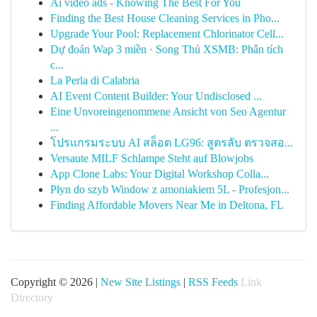
Ai video ads - Knowing The Best For You
Finding the Best House Cleaning Services in Pho...
Upgrade Your Pool: Replacement Chlorinator Cell...
Dự đoán Wap 3 miền · Song Thủ XSMB: Phân tích
c...
La Perla di Calabria
AI Event Content Builder: Your Undisclosed ...
Eine Unvoreingenommene Ansicht von Seo Agentur
...
โปรแกรมระบบ AI สล็อต LG96: สูตรลับ ตรวจสอ...
Versaute MILF Schlampe Steht auf Blowjobs
App Clone Labs: Your Digital Workshop Colla...
Płyn do szyb Window z amoniakiem 5L - Profesjon...
Finding Affordable Movers Near Me in Deltona, FL
Copyright © 2026 |
New Site Listings
|
RSS Feeds
Link
Directory