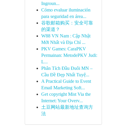
Ingroun...
Cómo evaluar iluminación
para seguridad en área...
谷歌邮箱购买：安全可靠
的渠道？
W88 VN Nam : Cập Nhật
Mới Nhất và Địa Chỉ ...
PKV Games: CaraPKV
Permainan: MetodePKV Judi:
L...
Phân Tích Đầu Đuôi MN –
Cầu Đề Đẹp Nhất Tuyệ...
A Practical Guide to Event
Email Marketing Soft...
Get copyright Mist Via the
Internet: Your Overv...
土豆网站最新地址查询方
法