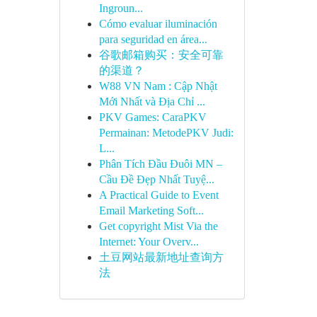
Ingroun...
Cómo evaluar iluminación
para seguridad en área...
谷歌邮箱购买：安全可靠
的渠道？
W88 VN Nam : Cập Nhật
Mới Nhất và Địa Chỉ ...
PKV Games: CaraPKV
Permainan: MetodePKV Judi:
L...
Phân Tích Đầu Đuôi MN –
Cầu Đề Đẹp Nhất Tuyệ...
A Practical Guide to Event
Email Marketing Soft...
Get copyright Mist Via the
Internet: Your Overv...
土豆网站最新地址查询方
法