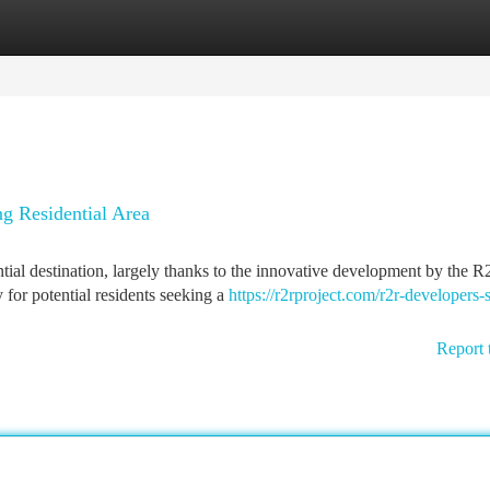
tegories
Register
Login
g Residential Area
ntial destination, largely thanks to the innovative development by the 
 for potential residents seeking a
https://r2rproject.com/r2r-developers-
Report 